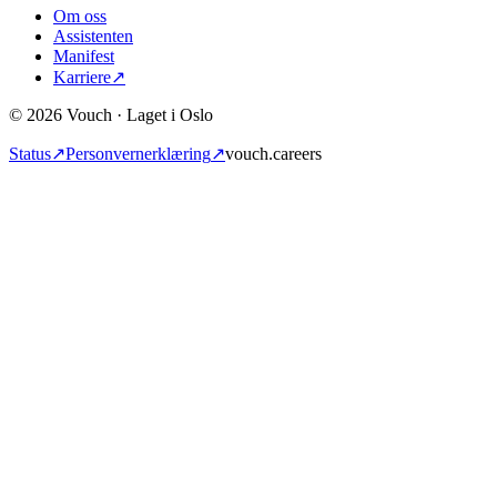
Om oss
Assistenten
Manifest
Karriere
↗
© 2026 Vouch · Laget i Oslo
Status
↗
Personvernerklæring
↗
vouch.careers