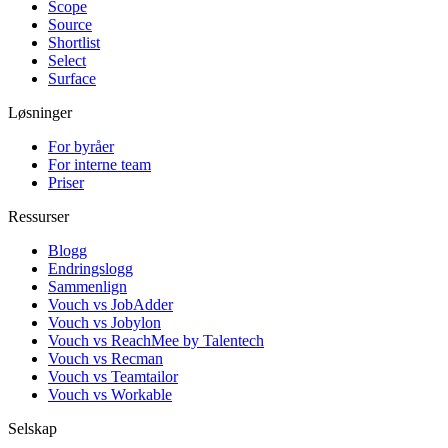
Scope
Source
Shortlist
Select
Surface
Løsninger
For byråer
For interne team
Priser
Ressurser
Blogg
Endringslogg
Sammenlign
Vouch vs JobAdder
Vouch vs Jobylon
Vouch vs ReachMee by Talentech
Vouch vs Recman
Vouch vs Teamtailor
Vouch vs Workable
Selskap