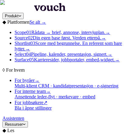
Produkt
◆
Plattformen
Se alt
→
Scope
01
Rådata → brief, annonse, intervjuplan.
→
Source
02
Din egen base først. Verden etterpå.
→
Shortlist
03
Score med begrunnelse. En referent som bare
lytter.
→
Select
04
Pipeline, kalender, presentasjon, signert.
→
Surface
05
Karrieresider, jobbportaler, embed-widget.
→
◊
For hvem
For byråer
→
Multi-klient CRM · kandidatpresentasjon · e-signering
For interne team
→
Ansettende leder-flyt · merkevare · embed
For jobbsøkere
↗
Bla i åpne stillinger
Assistenten
Ressurser
◆
Les