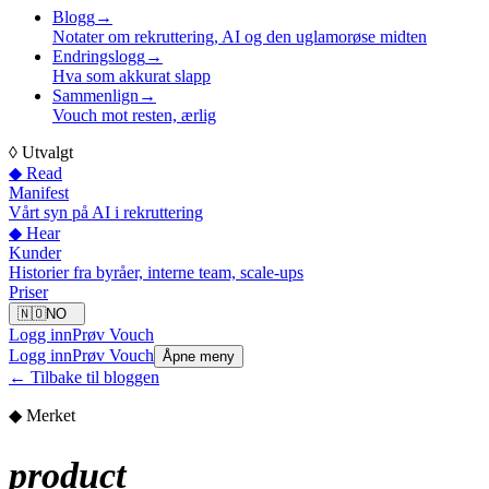
Blogg
→
Notater om rekruttering, AI og den uglamorøse midten
Endringslogg
→
Hva som akkurat slapp
Sammenlign
→
Vouch mot resten, ærlig
◊
Utvalgt
◆ Read
Manifest
Vårt syn på AI i rekruttering
◆ Hear
Kunder
Historier fra byråer, interne team, scale-ups
Priser
🇳🇴
NO
Logg inn
Prøv Vouch
Logg inn
Prøv Vouch
Åpne meny
←
Tilbake til bloggen
◆ Merket
product