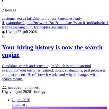
2
innlegg
customer story
21
ai
12
the hiring reset
7
agencies
5
early
days
4
product
2
guide
2
networks
2
ats
2
candidates
2
search
1
forklarbarhet
1
teams
1
explainability
1
principles
1
recruiters
1
◆
Utvalgt
22. juli 2026
ai
Your hiring history is now the search
engine
Candidate search and screening in Vouch is rebuilt around
everything your team has learned: notes, evaluations, past processes,
and placements. Here's how it works and why it changes what
search means.
22. juli 2026
·
3
min lest
Utgave
·
juni 2026
1
innlegg
2. juni 2026
3
min lest