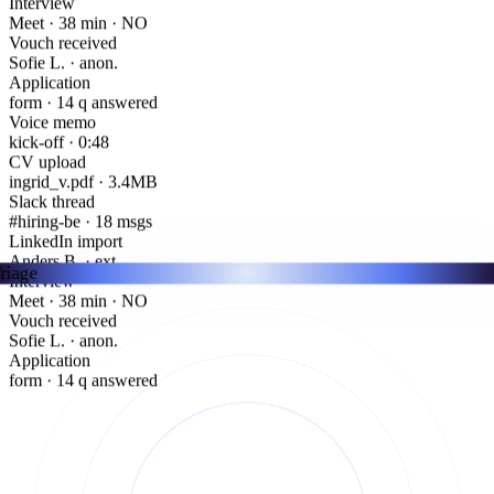
Meet · 38 min · NO
Vouch received
Sofie L. · anon.
Application
form · 14 q answered
Voice memo
kick-off · 0:48
CV upload
ingrid_v.pdf · 3.4MB
Slack thread
#hiring-be · 18 msgs
LinkedIn import
Anders B. · ext.
Triage
Interview
Meet · 38 min · NO
Vouch received
Sofie L. · anon.
Application
form · 14 q answered