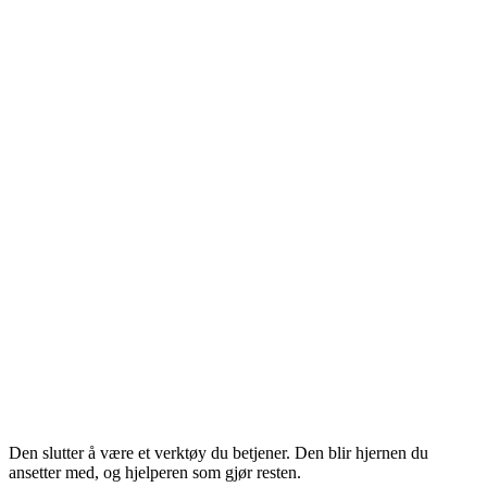
Helhetlig, ikke silo
AI-native, ikke påskrudd
På tvers av hele flyten
Den slutter å være et verktøy du betjener. Den blir hjernen du
ansetter med, og hjelperen som gjør resten.