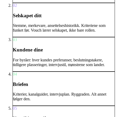
02
Selskapet ditt
Stemme, merkevare, ansettelseshistorikk. Kriteriene som
funket før. Vouch lærer selskapet, ikke bare rollen.
03
Kundene dine
For byråer: hver kundes preferanser, beslutningstakere,
tidligere plasseringer, intervjustil, mønstrene som lander.
04
Briefen
Kriterier, kanalguider, intervjuplan. Ryggraden. Alt annet
følger den.
05