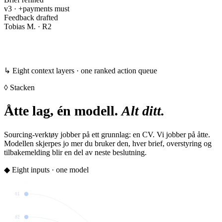
Brief refined
v3 · +payments must
Feedback drafted
Tobias M. · R2
↳ Eight context layers · one ranked action queue
◊ Stacken
Åtte lag, én modell.
Alt ditt.
Sourcing-verktøy jobber på ett grunnlag: en CV. Vi jobber på åtte.
Modellen skjerpes jo mer du bruker den, hver brief, overstyring og
tilbakemelding blir en del av neste beslutning.
◆ Eight inputs · one model
↓ SIGNAL IN
01
02