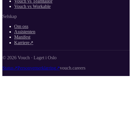
Vouch vs Teamtailor
Vouch vs Workable
Selskap
Om oss
Assistenten
Manifest
Karriere
↗
© 2026 Vouch · Laget i Oslo
Status
↗
Personvernerklæring
↗
vouch.careers