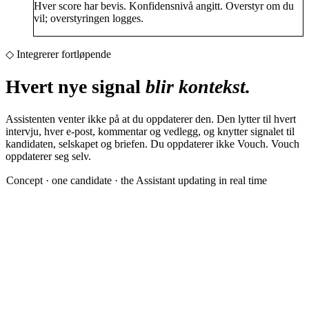
Hver score har bevis. Konfidensnivå angitt. Overstyr om du
vil; overstyringen logges.
◇ Integrerer fortløpende
Hvert nye signal
blir kontekst.
Assistenten venter ikke på at du oppdaterer den. Den lytter til hvert
intervju, hver e-post, kommentar og vedlegg, og knytter signalet til
kandidaten, selskapet og briefen.
Du oppdaterer ikke Vouch. Vouch
oppdaterer seg selv.
Concept · one candidate · the Assistant updating in real time
IV
Ingrid Vesterlund
Senior Backend · Oslo · payments
evaluating
✓
6 yrs backend · payments at Tibber
✓
MSc NTNU 2018 · 4.8 GPA
· updated 09:18