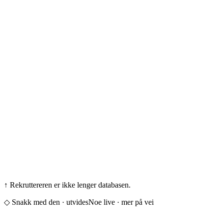
The Assistant
Fra innboksen
The Assistant
↑ Rekruttereren er ikke lenger databasen.
◇ Snakk med den · utvides
Noe live · mer på vei