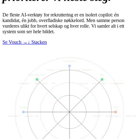
De fleste AI-verktøy for rekruttering er en isolert copilot: én
kandidat, én jobb, overfladiske nøkkelord. Men samme person
vurderes ulikt for hvert selskap og hver rolle. Vi samler alt i
ett
system som ser hele bildet
.
Se Vouch →
↓ Stacken
Company
voice · brand · hiring history
New signals
You
vouches · referrals · DM
style · overrides · judgement
Notes
Job
comments · audit log
brief · qualifiers · channels