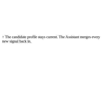
Task created for Sept 18. Context attached.
From your network
yesterday
Anna B. vouched for her
Network signal added to context
↑ The candidate profile stays
current
. The Assistant merges every
new signal back in.
Fra intervjuet
The Assistant
Fra det du sa