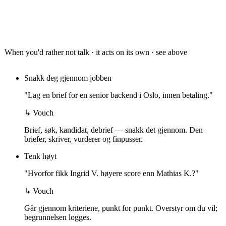
03
Take action
When you'd rather not talk · it acts on its own ·
see above
Snakk deg gjennom jobben
"Lag en brief for en senior backend i Oslo, innen betaling."
↳ Vouch
Brief, søk, kandidat, debrief — snakk det gjennom. Den
briefer, skriver, vurderer og finpusser.
Tenk høyt
"Hvorfor fikk Ingrid V. høyere score enn Mathias K.?"
↳ Vouch
Går gjennom kriteriene, punkt for punkt. Overstyr om du vil;
begrunnelsen logges.