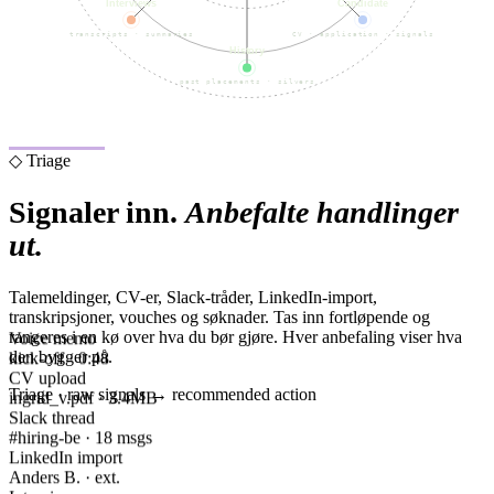
Interviews
Candidate
transcripts · summaries
CV · application · signals
History
past placements · silvers
◇ Triage
Signaler inn.
Anbefalte handlinger
ut.
Talemeldinger, CV-er, Slack-tråder, LinkedIn-import,
transkripsjoner, vouches og søknader. Tas inn fortløpende og
Voice memo
rangeres i en kø over hva du bør gjøre. Hver anbefaling viser hva
kick-off · 0:48
den bygger på.
CV upload
ingrid_v.pdf · 3.4MB
Triage · raw signals → recommended action
Slack thread
#hiring-be · 18 msgs
LinkedIn import
Anders B. · ext.
Interview