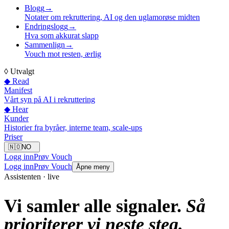
Blogg
→
Notater om rekruttering, AI og den uglamorøse midten
Endringslogg
→
Hva som akkurat slapp
Sammenlign
→
Vouch mot resten, ærlig
◊
Utvalgt
◆ Read
Manifest
Vårt syn på AI i rekruttering
◆ Hear
Kunder
Historier fra byråer, interne team, scale-ups
Priser
🇳🇴
NO
Logg inn
Prøv Vouch
Logg inn
Prøv Vouch
Åpne meny
Assistenten · live
Vi samler alle signaler.
Så
prioriterer vi neste steg.