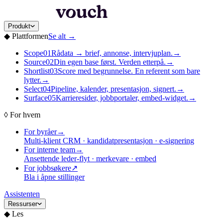
Produkt
◆
Plattformen
Se alt
→
Scope
01
Rådata → brief, annonse, intervjuplan.
→
Source
02
Din egen base først. Verden etterpå.
→
Shortlist
03
Score med begrunnelse. En referent som bare
lytter.
→
Select
04
Pipeline, kalender, presentasjon, signert.
→
Surface
05
Karrieresider, jobbportaler, embed-widget.
→
◊
For hvem
For byråer
→
Multi-klient CRM · kandidatpresentasjon · e-signering
For interne team
→
Ansettende leder-flyt · merkevare · embed
For jobbsøkere
↗
Bla i åpne stillinger
Assistenten
Ressurser
◆
Les