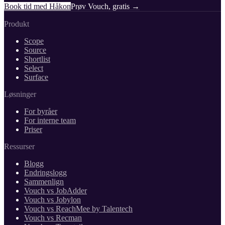
Book tid med Håkon
Prøv Vouch, gratis →
Produkt
Scope
Source
Shortlist
Select
Surface
Løsninger
For byråer
For interne team
Priser
Ressurser
Blogg
Endringslogg
Sammenlign
Vouch vs JobAdder
Vouch vs Jobylon
Vouch vs ReachMee by Talentech
Vouch vs Recman