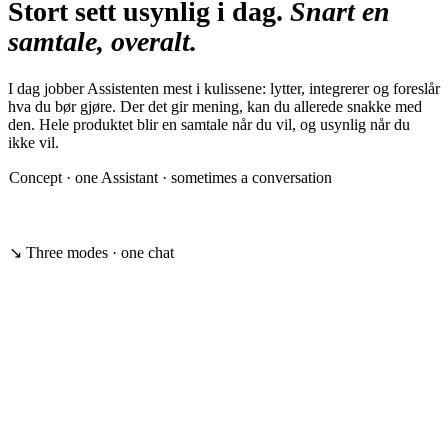
Stort sett usynlig i dag.
Snart en
samtale, overalt.
I dag jobber Assistenten mest i kulissene: lytter, integrerer og foreslår
hva du bør gjøre. Der det gir mening, kan du allerede snakke med
den. Hele produktet blir en samtale når du vil, og usynlig når du
ikke vil.
Concept · one Assistant · sometimes a conversation
V
Vouch · Senior Backend, Oslo
listening
Ask anything…
↘ Three modes · one chat
01
Always one step ahead
02
Reason out loud