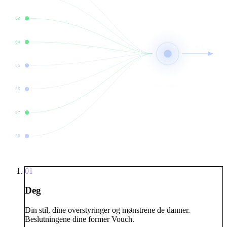
03
04
ACTION OUT
05
ONE MODEL
06
07
08
01
Deg
Din stil, dine overstyringer og mønstrene de danner.
Beslutningene dine former Vouch.