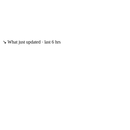
✓
Norwegian native
↘ What just updated · last 6 hrs
From the inbox
09:18
Vitnemålsportalen attached
Grades parsed. Education scored High.
From the interview
14:32
"…ready for a bigger scope…"
Openness signal. Surfaces on next outreach.
From your words
11:04
"Let's pick this up in six months."