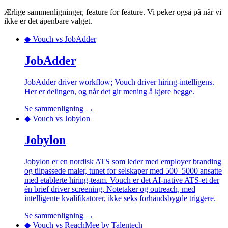
Ærlige sammenligninger, feature for feature. Vi peker også på når vi
ikke er det åpenbare valget.
◆ Vouch vs
JobAdder
JobAdder
JobAdder driver workflow; Vouch driver hiring-intelligens.
Her er delingen, og når det gir mening å kjøre begge.
Se sammenligning →
◆ Vouch vs
Jobylon
Jobylon
Jobylon er en nordisk ATS som leder med employer branding
og tilpassede maler, tunet for selskaper med 500–5000 ansatte
med etablerte hiring-team. Vouch er det AI-native ATS-et der
én brief driver screening, Notetaker og outreach, med
intelligente kvalifikatorer, ikke seks forhåndsbygde triggere.
Se sammenligning →
◆ Vouch vs
ReachMee by Talentech