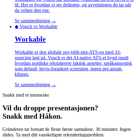
til. Her er hvordan vi ser delingen, og avveiningen du tar når
du velger den ene.
Se sammenligning →
◆ Vouch vs
Workable
Workable
Workable er den globale per-jobb-slot-ATS-en med AI-
sourcing lagt på. Vouch er det AI-native ATS-et bygd rundt
hvordan nordiske rekrutterere faktisk ansetter, språkagnostisk
som default, bevis-forankret screening, ingen per-ansatt-
klipper.
Se sammenligning →
Snakk med et menneske
Vil du droppe presentasjonen?
Snakk med Håkon.
Gründeren tar fortsatt de fleste første samtalene. 30 minutter. Ingen
slides. Ta med ditt vanskeligste rekrutteringsproblem.