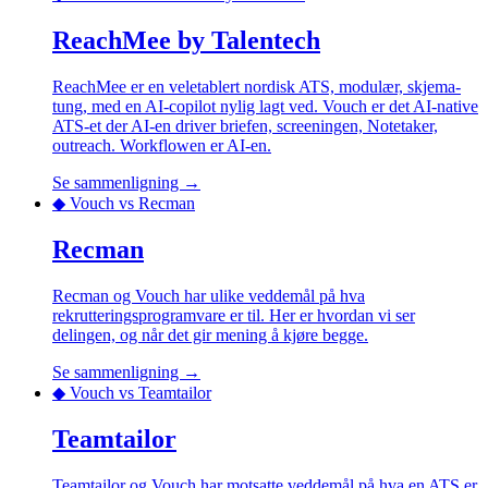
ReachMee by Talentech
ReachMee er en veletablert nordisk ATS, modulær, skjema-
tung, med en AI-copilot nylig lagt ved. Vouch er det AI-native
ATS-et der AI-en driver briefen, screeningen, Notetaker,
outreach. Workflowen er AI-en.
Se sammenligning →
◆ Vouch vs
Recman
Recman
Recman og Vouch har ulike veddemål på hva
rekrutteringsprogramvare er til. Her er hvordan vi ser
delingen, og når det gir mening å kjøre begge.
Se sammenligning →
◆ Vouch vs
Teamtailor
Teamtailor
Teamtailor og Vouch har motsatte veddemål på hva en ATS er