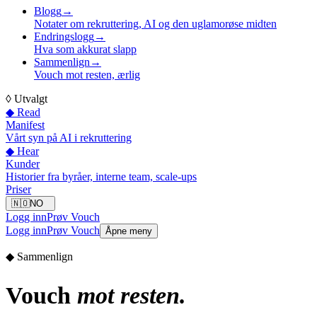
Blogg
→
Notater om rekruttering, AI og den uglamorøse midten
Endringslogg
→
Hva som akkurat slapp
Sammenlign
→
Vouch mot resten, ærlig
◊
Utvalgt
◆ Read
Manifest
Vårt syn på AI i rekruttering
◆ Hear
Kunder
Historier fra byråer, interne team, scale-ups
Priser
🇳🇴
NO
Logg inn
Prøv Vouch
Logg inn
Prøv Vouch
Åpne meny
◆ Sammenlign
Vouch
mot resten.