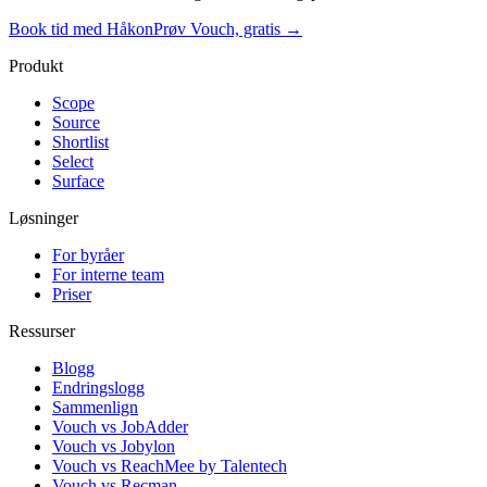
Book tid med Håkon
Prøv Vouch, gratis →
Produkt
Scope
Source
Shortlist
Select
Surface
Løsninger
For byråer
For interne team
Priser
Ressurser
Blogg
Endringslogg
Sammenlign
Vouch vs JobAdder
Vouch vs Jobylon
Vouch vs ReachMee by Talentech
Vouch vs Recman