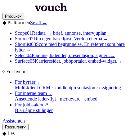
Produkt
◆
Plattformen
Se alt
→
Scope
01
Rådata → brief, annonse, intervjuplan.
→
Source
02
Din egen base først. Verden etterpå.
→
Shortlist
03
Score med begrunnelse. En referent som bare
lytter.
→
Select
04
Pipeline, kalender, presentasjon, signert.
→
Surface
05
Karrieresider, jobbportaler, embed-widget.
→
◊
For hvem
For byråer
→
Multi-klient CRM · kandidatpresentasjon · e-signering
For interne team
→
Ansettende leder-flyt · merkevare · embed
For jobbsøkere
↗
Bla i åpne stillinger
Assistenten
Ressurser
◆
Les