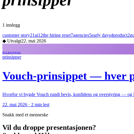
1
innlegg
customer story
21
ai
12
the hiring reset
7
agencies
5
early days
4
product
2
gu
◆
Utvalgt
22. mai 2026
prinsipper
prinsipper
Vouch-prinsippet — hver 
Hvorfor vi bygde Vouch rundt bevis, konfidens og overstyring — og h
22. mai 2026
·
2
min lest
Snakk med et menneske
Vil du droppe presentasjonen?