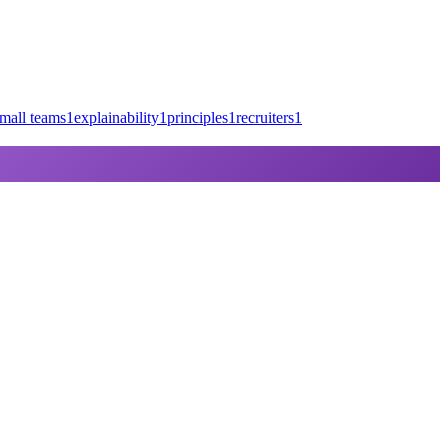
mall teams
1
explainability
1
principles
1
recruiters
1