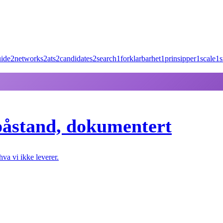
ide
2
networks
2
ats
2
candidates
2
search
1
forklarbarhet
1
prinsipper
1
scale
1
s
påstand, dokumentert
va vi ikke leverer.