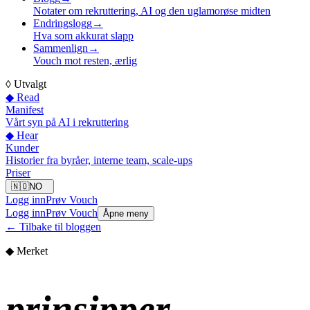
Notater om rekruttering, AI og den uglamorøse midten
Endringslogg
→
Hva som akkurat slapp
Sammenlign
→
Vouch mot resten, ærlig
◊
Utvalgt
◆ Read
Manifest
Vårt syn på AI i rekruttering
◆ Hear
Kunder
Historier fra byråer, interne team, scale-ups
Priser
🇳🇴
NO
Logg inn
Prøv Vouch
Logg inn
Prøv Vouch
Åpne meny
←
Tilbake til bloggen
◆ Merket
prinsipper