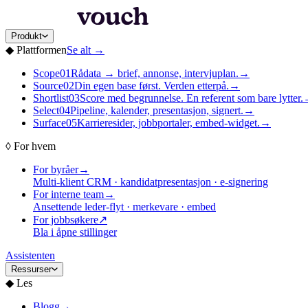
Produkt
◆
Plattformen
Se alt
→
Scope
01
Rådata → brief, annonse, intervjuplan.
→
Source
02
Din egen base først. Verden etterpå.
→
Shortlist
03
Score med begrunnelse. En referent som bare lytter.
Select
04
Pipeline, kalender, presentasjon, signert.
→
Surface
05
Karrieresider, jobbportaler, embed-widget.
→
◊
For hvem
For byråer
→
Multi-klient CRM · kandidatpresentasjon · e-signering
For interne team
→
Ansettende leder-flyt · merkevare · embed
For jobbsøkere
↗
Bla i åpne stillinger
Assistenten
Ressurser
◆
Les
Blogg
→