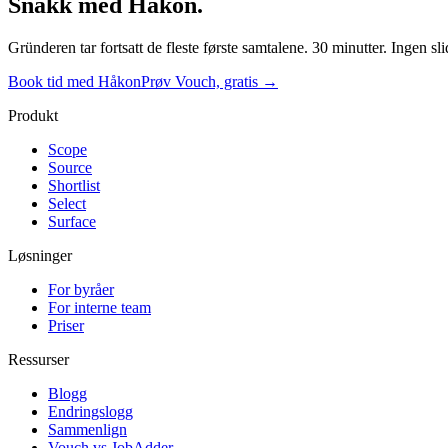
Snakk med Håkon.
Gründeren tar fortsatt de fleste første samtalene. 30 minutter. Ingen sl
Book tid med Håkon
Prøv Vouch, gratis →
Produkt
Scope
Source
Shortlist
Select
Surface
Løsninger
For byråer
For interne team
Priser
Ressurser
Blogg
Endringslogg
Sammenlign
Vouch vs JobAdder