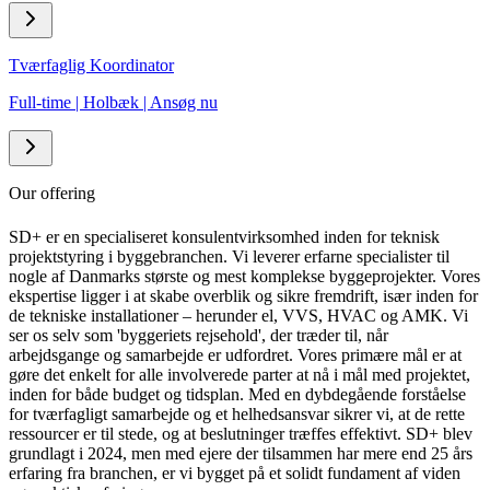
Tværfaglig Koordinator
Full-time
|
Holbæk
|
Ansøg nu
Our offering
SD+ er en specialiseret konsulentvirksomhed inden for teknisk
projektstyring i byggebranchen. Vi leverer erfarne specialister til
nogle af Danmarks største og mest komplekse byggeprojekter. Vores
ekspertise ligger i at skabe overblik og sikre fremdrift, især inden for
de tekniske installationer – herunder el, VVS, HVAC og AMK. Vi
ser os selv som 'byggeriets rejsehold', der træder til, når
arbejdsgange og samarbejde er udfordret. Vores primære mål er at
gøre det enkelt for alle involverede parter at nå i mål med projektet,
inden for både budget og tidsplan. Med en dybdegående forståelse
for tværfagligt samarbejde og et helhedsansvar sikrer vi, at de rette
ressourcer er til stede, og at beslutninger træffes effektivt. SD+ blev
grundlagt i 2024, men med ejere der tilsammen har mere end 25 års
erfaring fra branchen, er vi bygget på et solidt fundament af viden