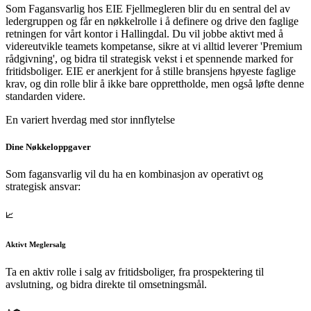
Som Fagansvarlig hos EIE Fjellmegleren blir du en sentral del av
ledergruppen og får en nøkkelrolle i å definere og drive den faglige
retningen for vårt kontor i Hallingdal. Du vil jobbe aktivt med å
videreutvikle teamets kompetanse, sikre at vi alltid leverer 'Premium
rådgivning', og bidra til strategisk vekst i et spennende marked for
fritidsboliger. EIE er anerkjent for å stille bransjens høyeste faglige
krav, og din rolle blir å ikke bare opprettholde, men også løfte denne
standarden videre.
En variert hverdag med stor innflytelse
Dine Nøkkeloppgaver
Som fagansvarlig vil du ha en kombinasjon av operativt og
strategisk ansvar:
📈
Aktivt Meglersalg
Ta en aktiv rolle i salg av fritidsboliger, fra prospektering til
avslutning, og bidra direkte til omsetningsmål.