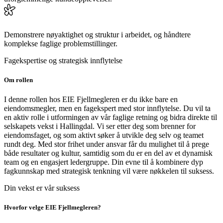
Demonstrere nøyaktighet og struktur i arbeidet, og håndtere
komplekse faglige problemstillinger.
Fagekspertise og strategisk innflytelse
Om rollen
I denne rollen hos EIE Fjellmegleren er du ikke bare en
eiendomsmegler, men en fagekspert med stor innflytelse. Du vil ta
en aktiv rolle i utformingen av vår faglige retning og bidra direkte til
selskapets vekst i Hallingdal. Vi ser etter deg som brenner for
eiendomsfaget, og som aktivt søker å utvikle deg selv og teamet
rundt deg. Med stor frihet under ansvar får du mulighet til å prege
både resultater og kultur, samtidig som du er en del av et dynamisk
team og en engasjert ledergruppe. Din evne til å kombinere dyp
fagkunnskap med strategisk tenkning vil være nøkkelen til suksess.
Din vekst er vår suksess
Hvorfor velge EIE Fjellmegleren?