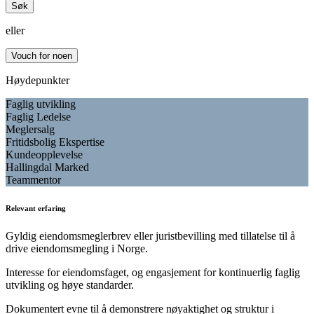
Søk
eller
Vouch for noen
Høydepunkter
Faglig utvikling
Faglig Ledelse
Meglersalg
Fritidsbolig Ekspertise
Kundeopplevelse
Hallingdal Marked
Teammentor
Relevant erfaring
Gyldig eiendomsmeglerbrev eller juristbevilling med tillatelse til å
drive eiendomsmegling i Norge.
Interesse for eiendomsfaget, og engasjement for kontinuerlig faglig
utvikling og høye standarder.
Dokumentert evne til å demonstrere nøyaktighet og struktur i