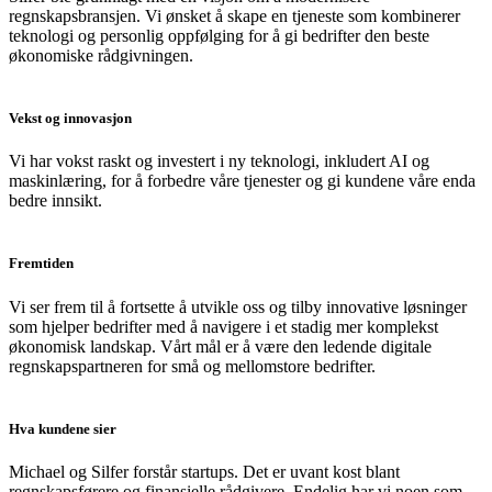
regnskapsbransjen. Vi ønsket å skape en tjeneste som kombinerer
teknologi og personlig oppfølging for å gi bedrifter den beste
økonomiske rådgivningen.
Vekst og innovasjon
Vi har vokst raskt og investert i ny teknologi, inkludert AI og
maskinlæring, for å forbedre våre tjenester og gi kundene våre enda
bedre innsikt.
Fremtiden
Vi ser frem til å fortsette å utvikle oss og tilby innovative løsninger
som hjelper bedrifter med å navigere i et stadig mer komplekst
økonomisk landskap. Vårt mål er å være den ledende digitale
regnskapspartneren for små og mellomstore bedrifter.
Hva kundene sier
Michael og Silfer forstår startups. Det er uvant kost blant
regnskapsførere og finansielle rådgivere. Endelig har vi noen som