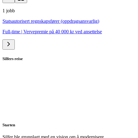
1
jobb
Statsautorisert regnskapsfører (oppdragsansvarlig)
Full-time
|
Vervepremie på 40 000 kr ved ansettelse
Silfers reise
Starten
Silfer ble grunnlagt med en visjon om å modernisere